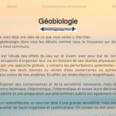
Home
Constructions Anciennes
M
Géobiologie
ous avez déjà une idée de ce que vous venez y chercher.
géobiologie dans tous les détails comme vous le trouverez sur de
es lieux communs.
est l'étude des effets du lieu sur le vivant, avec pour but de 'co
occupants d'organiser leur vie en fonction de ses réalités physiques 
par une approche globale, y compris les perturbations potentielles c
d'hui aux seuls sources ou veines d’eau souterraines ou autre
celui connu de nos ancêtres. En effet, les ondes électro-magnétiques a
t disposer des connaissances et de la sensibilité nécessaire, mais
ctro-technique, l’électronique, l'informatique et toutes leurs déclina
sibilité et une préparation aux phénomènes subtils est également in
n radiesthésiste, un sourcier doté d'une grande sensibilité, mais aus
availler de façon organisée et systématique. Un conseil ne doit avo