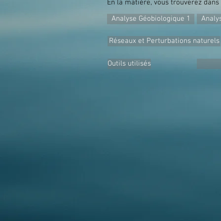
En la matière, vous trouverez dans 
Analyse Géobiologique 1
Analy
Réseaux et Perturbations naturels
Outils utilisés