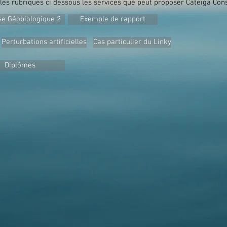
les rubriques ci dessous les services que peut proposer Cateiga Cons
se Géobiologique 2
Exemple de rapport
Perturbations artificielles
Cas particulier du Linky
Diplômes