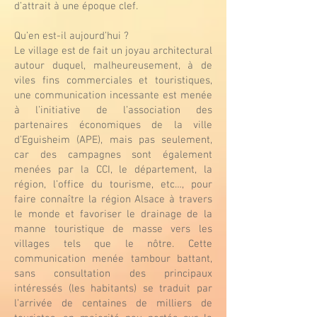
d’attrait à une époque clef.
Qu’en est-il aujourd’hui ?
Le village est de fait un joyau architectural
autour duquel, malheureusement, à de
viles fins commerciales et touristiques,
une communication incessante est menée
à l’initiative de l’association des
partenaires économiques de la ville
d’Eguisheim (APE), mais pas seulement,
car des campagnes sont également
menées par la CCI, le département, la
région, l’office du tourisme, etc…, pour
faire connaître la région Alsace à travers
le monde et favoriser le drainage de la
manne touristique de masse vers les
villages tels que le nôtre. Cette
communication menée tambour battant,
sans consultation des principaux
intéressés (les habitants) se traduit par
l’arrivée de centaines de milliers de