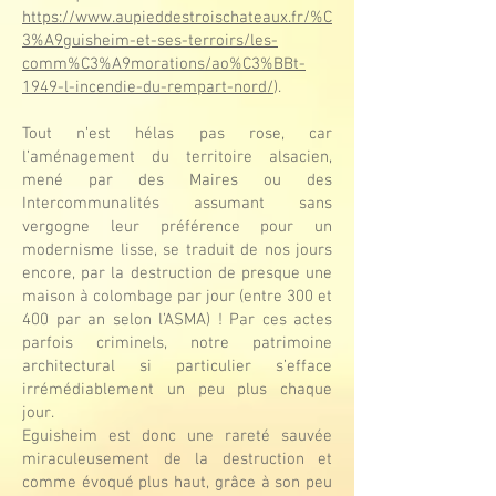
https://www.aupieddestroischateaux.fr/%C
3%A9guisheim-et-ses-terroirs/les-
comm%C3%A9morations/ao%C3%BBt-
1949-l-incendie-du-rempart-nord/
).
Tout n’est hélas pas rose, car
l’aménagement du territoire alsacien,
mené par des Maires ou des
Intercommunalités assumant sans
vergogne leur préférence pour un
modernisme lisse, se traduit de nos jours
encore, par la destruction de presque une
maison à colombage par jour (entre 300 et
400 par an selon l’ASMA) ! Par ces actes
parfois criminels, notre patrimoine
architectural si particulier s’efface
irrémédiablement un peu plus chaque
jour.
Eguisheim est donc une rareté sauvée
miraculeusement de la destruction et
comme évoqué plus haut, grâce à son peu