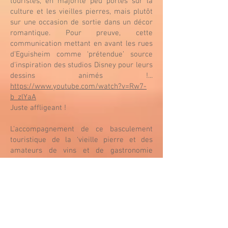
touristes, en majorité peu portés sur la
culture et les vieilles pierres, mais plutôt
sur une occasion de sortie dans un décor
romantique. Pour preuve, cette
communication mettant en avant les rues
d’Eguisheim comme ‘prétendue’ source
d'inspiration des studios Disney pour leurs
dessins animés !...
https://www.youtube.com/watch?v=Rw7-
b_zlYaA
Juste affligeant !
L’accompagnement de ce basculement
touristique de la ‘vieille pierre et des
amateurs de vins et de gastronomie
locale’ vers ‘le tourisme de masse’ se
traduit par un nouveau risque de
destruction tant du cœur culturel et
authentique d’Eguisheim que de sa
cohérence architecturale, car fleurissent
des gites et des appartements destinés à
des locations de courte durée (maisons