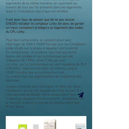
logements de la même manière, en rayonnant au
travers de tous les fils présents dans les logements
(sauf si l'installation électrique est blindée).
Il est donc faux de penser que de ne pas laisser
ENEDIS installer le compteur Linky (et donc de garder
un vieux compteur) protégera un logement des ondes
du CPL Linky.
Pour bien comprendre, le concentrateur peut
interroger de 5000 à 20000 fois par jour les Compteurs
Linky situés sur la phase à laquelle il est branché.
En comparaison, le système Jour/nuit qui existe
depuis des années et qui communique sur une
fréquence de 175Hz, émet 2 fois par jour.
Le Linky, qui lui communique sur une fréquence de 35,9
à 90,6KHz, nous soumet donc, en théorie, jusqu'à
10000 fois plus que le système jour/nuit.
Il y a donc bien une augmentation de l'exposition des
abonnées.
Je vous conseille donc d'installer un filtre sur votre
installation, qu'elle soit équipée du Linky ou non, et si
c'est possible de blinder votre réseau électrique.
Ci dessous, quelques filtres existants, disponibles sur
le marché, à placer à l'entrée du tableau électrique
(Filtre Série).