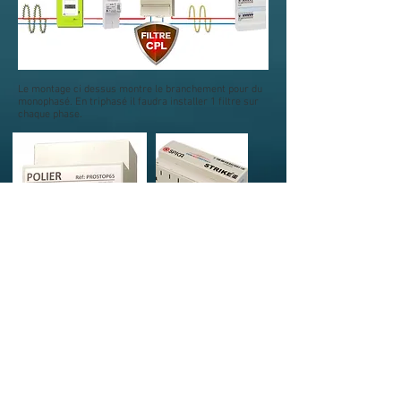
Le montage ci dessus montre le branchement pour du
monophasé. En triphasé il faudra installer 1 filtre sur
chaque phase.
D'autres filtres existent (par exemple de chez
EMFields ou encore de chez Stetzerizer), qui se
branchent sur les prises de courant de chaque pièce
(filtres parallèles). Leur mise en œuvre est un peu plus
subtile, mais leur efficacité est avérée.
Je vous renvoie sur la page de Geotellurique qui peut
vous les fournir, en dispensant de plus des conseils