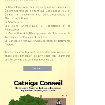
La Géobiologie (Analyses Géobiologiques et Diagnostics
Électromagnétiques en tant que Géobiologue FFG et
Conseil en environnement électromagnétique et
électricité biotique)
La Sourcellerie
Les Soins Énergétiques, le Magnétisme et le
Reboutement
La Conception et le Développement de Solutions et de
Techniques Écologiques et Durables
Le Conseil en Rénovation/Restauration de Bâtiments
Anciens
Toutes ces activités sont bien évidemment menées en
phase avec l’impératif de privilégier tant l'harmonie
des Personnes que celle des Lieux de Vie.
Suivant